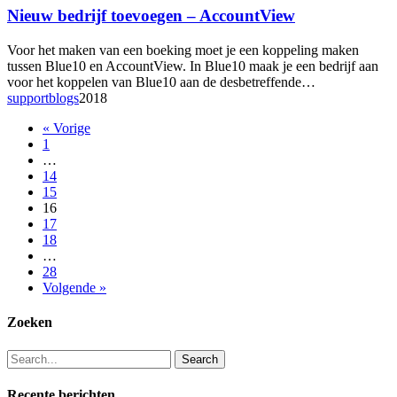
toevoegen
Nieuw bedrijf toevoegen – AccountView
–
AccountView
Voor het maken van een boeking moet je een koppeling maken
tussen Blue10 en AccountView. In Blue10 maak je een bedrijf aan
voor het koppelen van Blue10 aan de desbetreffende…
supportblogs
2018
« Vorige
1
…
14
15
16
17
18
…
28
Volgende »
Zoeken
Search
Recente berichten