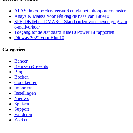
AFAS: inkooporders verwerken via het inkoopordervenster
Anaya & Maissa voor één dag de baas van Blue10
SPF, DKIM en DMARC: Standaarden voor beveiliging van
e-mailverkeer
Toegang tot de standaard Blue10 Power BI rapporten
Dit was 2025 voor Blue10
Categorieën
Beheer
Beurzen & events
Blog
Boeken
Goedkeuren
Importeren
Instellingen
Nieuws
Splitsen
Support
Valideren
Zoeken