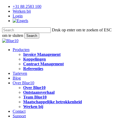
Skip
+31 88 2583 100
to
Werken bij
main
Login
content
Druk op enter om te zoeken of ESC
om te sluiten
Search
Close
Search
search
Menu
Producten
Invoice Management
Koppelingen
Contract Management
Referenties
Tarieven
Blog
Over Blue10
Over Blue10
Ontstaansverhaal
Team Blue10
Maatschappelijke betrokkenheid
Werken bij
Contact
Support