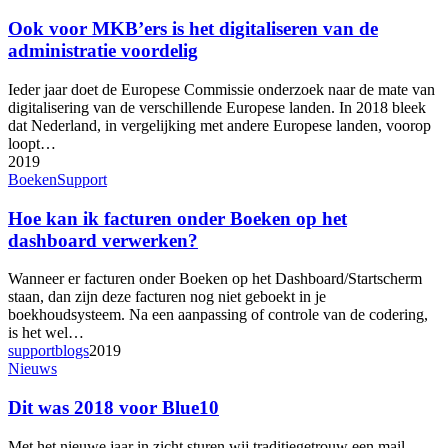
voor
MKB’ers
Ook voor MKB’ers is het digitaliseren van de
is
administratie voordelig
het
digitaliseren
Ieder jaar doet de Europese Commissie onderzoek naar de mate van
van
digitalisering van de verschillende Europese landen. In 2018 bleek
de
dat Nederland, in vergelijking met andere Europese landen, voorop
administratie
loopt…
voordelig
2019
Hoe
Boeken
Support
kan
ik
Hoe kan ik facturen onder Boeken op het
facturen
dashboard verwerken?
onder
Boeken
Wanneer er facturen onder Boeken op het Dashboard/Startscherm
op
staan, dan zijn deze facturen nog niet geboekt in je
het
boekhoudsysteem. Na een aanpassing of controle van de codering,
dashboard
is het wel…
verwerken?
supportblogs
2019
Dit
Nieuws
was
2018
Dit was 2018 voor Blue10
voor
Blue10
Met het nieuwe jaar in zicht sturen wij traditiegetrouw een mail