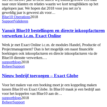
naar onze klanten en relaties waarin we kort terugblikken op het
afgelopen jaar. We hopen dat 2018 voor jou net zo’n
geweldig jaar is geweest als voor…
Blue10 Operations
2018
Vanuit
Support
Valideren
Blue10
bestellingen
Vanuit Blue10 bestellingen en directe inkoopfacturen
en
verwerken i.c.m. Exact Online
directe
inkoopfacturen
Werk je met Exact Online i.c.m. de modules Handel, Productie of
verwerken
Projectmanagement? Dan is het mogelijk om naast financiële
i.c.m.
boekingen ook inkoopfacturen en directe inkoopfacturen via de
Exact
Blue10 dienstte verwerken.…
Online
supportblogs
2018
Nieuw
Beheer
Support
bedrijf
toevoegen
Nieuw bedrijf toevoegen – Exact Globe
–
Exact
Voor het maken van een boeking moet je een koppeling maken
Globe
tussen Blue10 en Exact Globe. In Blue10 maak je een bedrijf aan
voor het koppelen van Blue10 aan de…
supportblogs
2018
Nieuw
Beheer
Support
bedrijf